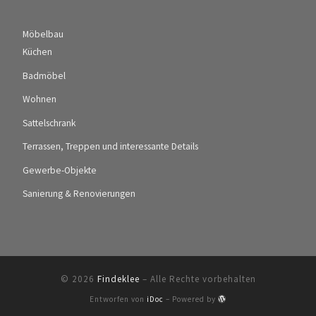
Möbelbau
Küchen
Badmöbel
Wohnen
Sattelschrank
Terrassen, Treppen und interessante Details
Gewerbe-Objekte
Sanierung & Renovierungen
© 2026
Findeklee
–
Alle Rechte vorbehalten
Entworfen von
iDoc
–
Powered by