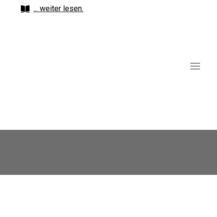
... weiter lesen.
Impressum
Torsten Findeklee
Industriestr. 1