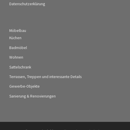
Datenschutzerklärung
Möbelbau
Küchen
Badmöbel
Wohnen
Sattelschrank
Terrassen, Treppen und interessante Details
Gewerbe-Objekte
Sanierung & Renovierungen