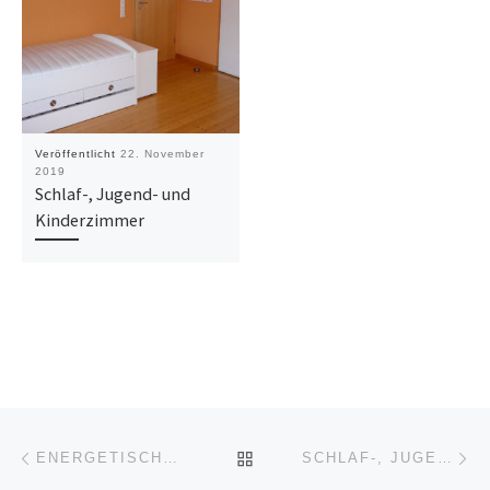
Veröffentlicht
22. November
2019
Schlaf-, Jugend- und
Kinderzimmer
Beitragsnavigation
Vorheriger Beitrag
Nä
ZURÜCK ZUR BEITRAGSL
ENERGETISCHE SANIERUNG
SCHLAF-, JUGEND- UND KINDERZIMMER