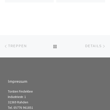
Beitragsnavigation
Vorheriger Beitrag
Nä
ZURÜCK ZUR BEITRAGSL
TREPPEN
DETAILS
Impressum
Torsten Findeklee
Industriestr. 1
32369 Rahden
Tel. 05776 961851