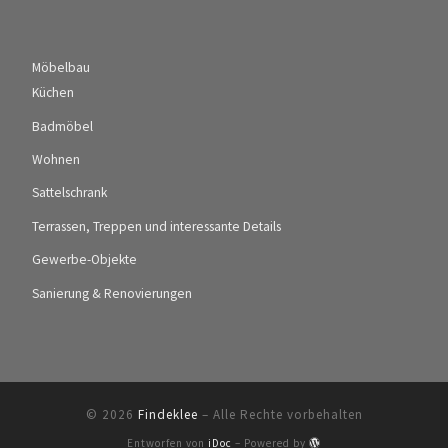
Möbelbau
Küchen
Badmöbel
Wohnen
Sattelschrank
Terrassen, Treppen und interessante Details
Gewerbe-Objekte
Sanierung & Renovierungen
© 2026
Findeklee
–
Alle Rechte vorbehalten
Entworfen von
iDoc
–
Powered by