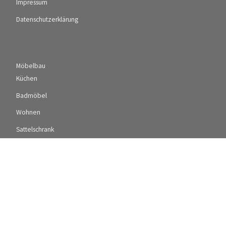
Impressum
Datenschutzerklärung
Möbelbau
Küchen
Badmöbel
Wohnen
Sattelschrank
Terrassen, Treppen und interessante Details
Gewerbe-Objekte
Sanierung & Renovierungen