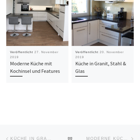
Veröffentlicht
27. November
Veröffentlicht
20. November
2019
2019
Moderne Küche mit
Küche in Granit, Stahl &
Kochinsel und Features
Glas
Beitragsnavigation
Vorheriger Beitrag
Nä
ZURÜCK ZUR BEITRAGSL
KÜCHE IN GRANIT, STAHL & GLAS
MODERNE KÜCHE MIT KOCHINSEL UND FEATURES