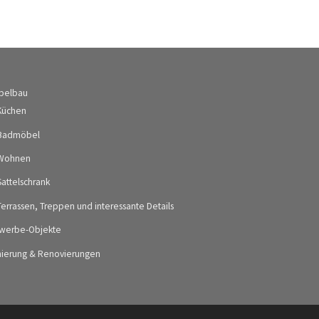
belbau
Küchen
Badmöbel
Wohnen
Sattelschrank
Terrassen, Treppen und interessante Details
werbe-Objekte
nierung & Renovierungen