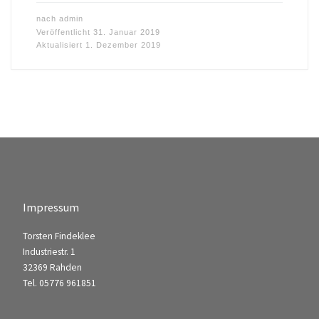
nach
admin
Veröffentlicht
31. Januar 2019
Aktualisiert
1. Dezember 2019
Impressum
Torsten Findeklee
Industriestr. 1
32369 Rahden
Tel. 05776 961851