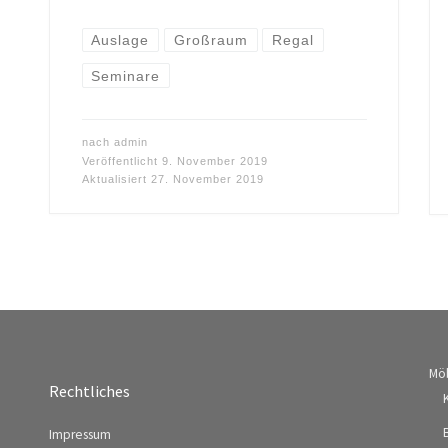
Auslage
Großraum
Regal
Seminare
nach
admin
Veröffentlicht
9. November 2019
Aktualisiert
27. November 2019
Mö
Rechtliches
Impressum