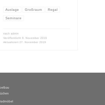
Auslage
Großraum
Regal
Seminare
nach
admin
Veröffentlicht
9. November 2019
Aktualisiert
27. November 2019
belbau
Küchen
Badmöbel