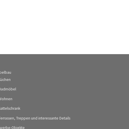
belbau
Küchen
Badmöbel
Wohnen
Sattelschrank
Terrassen, Treppen und interessante Details
werbe-Objekte