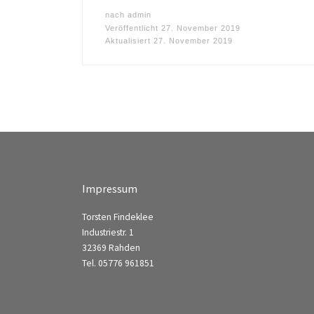
nach
admin
Veröffentlicht
27. November 2019
Aktualisiert
27. November 2019
Impressum
Torsten Findeklee
Industriestr. 1
32369 Rahden
Tel. 05776 961851