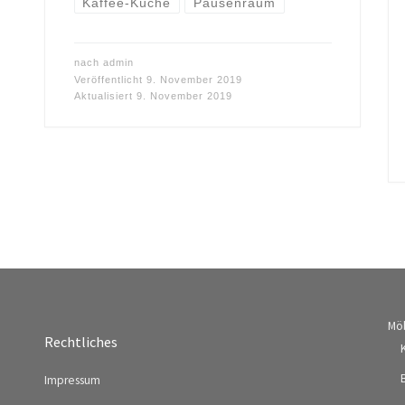
Kaffee-Küche
Pausenraum
nach
admin
Veröffentlicht
9. November 2019
Aktualisiert
9. November 2019
Mö
Rechtliches
Impressum