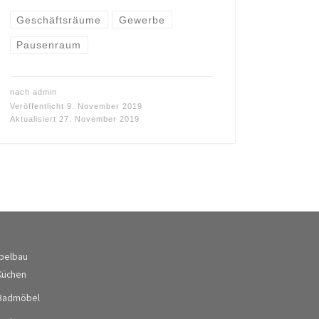
Geschäftsräume
Gewerbe
Pausenraum
nach
admin
Veröffentlicht
9. November 2019
Aktualisiert
27. November 2019
belbau
Küchen
Badmöbel